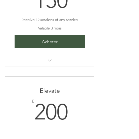
150
Receive 12 sessions of any service
Valable 3 mois
Acheter
I’m a benefit
I’m a benefit
Elevate
I’m a benefit
200€
€
200
I’m a benefit
Receive 20 sessions of any service