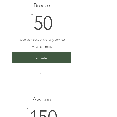
Breeze
50€
€
50
Receive 4 sessions of any service
Valable 1 mois
Acheter
I’m a benefit
I’m a benefit
Awaken
I’m a benefit
150€
€