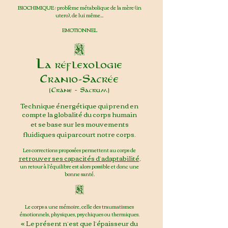
BIOCHIMIQUE : problè
me métabolique de la mère (in
utero), de lui même...
EMOTIONNEL
K
La réflexologie
Cran
io-Sacrée
(Crâne - Sacrum)
Technique énergétique qui prend en
compte la globalité du corps humain
et se base sur les mouvements
fluidiques qui parcourt notre corps.
Les corrections proposées permettent au corps de
retrouver ses capacités d’adaptabilité
,
un retour à l’équilibre est alors possible et donc une
bonne santé.
K
Le corps a une mémoire, celle des traumatismes
émotionnels, physiques, psychiq
ues ou thermiques.
« Le présent n’est que l’épaisseur du