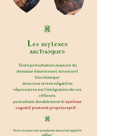
K
Les réflexes
arc
haïques
Toute perturbation majeure du
domaine émoti
onnel,
structurel,
biochimique
donc tout stress négatif se
répercutera sur l’intégration de ces
réflexes,
perturbant durablement
le
système
cognitif, postural, proprioceptif…
K
Peut-on jouer une symphonie sans avoir appris le
solfège ?