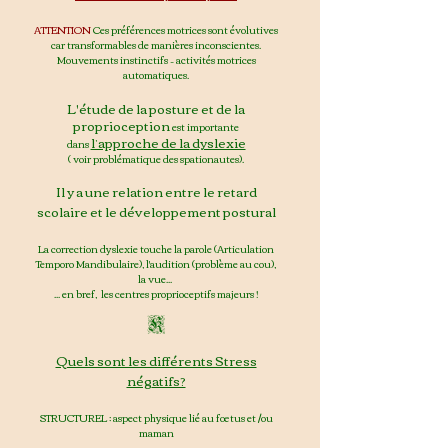
ATTENTION
Ces préférences motrices sont évolutives
car transformables de manières inconscientes.
Mouvements instinctifs – activités motrices
automatiques.
L'étude de la posture et de la
proprioception
est importante
l’approche de la dyslexie
dans
( voir problématique des spationautes).
Il y a une relation entre le retard
scolaire et le développement postural
La correction dyslexie touche la parole (Articulation
Temporo Mandibulaire), l'audition (problèm
e au cou),
la vue...
... en bref, les centres proprioceptifs majeurs !
K
Quels sont les différents Stress
nég
atifs?
STRUCTUREL : aspect physique lié au fœtus et /ou
maman