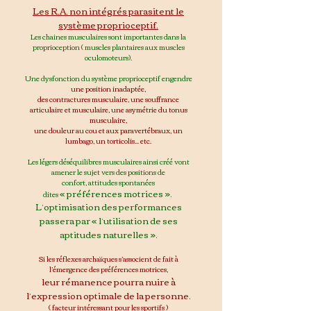
Les R.A. non intégrés parasitent le
système proprioceptif.
Les chaines musculaires sont importantes dans la
proprioception
( muscles plantaires aux muscles
oculomoteurs).
Une d
ysfonction du système proprioceptif engendre
une position inadaptée,
des contractures musculaire, une souffrance
articulaire et musculaire, une asymétrie du tonus
musculaire,
une douleur au cou et aux paravertébraux, un
lumbago, un torticolis... etc.
Les légers déséquilibres musculaires ainsi créé v
ont
amener le sujet vers de
s position
s
de
confort,
at
titudes spontanées
« préférences motrices ».
dites
L’optimisation des performances
passera par « l’utilisation de ses
aptitudes naturelles ».
Si les réflexes archaïques s’associent de fait à
l’émergence des préférences motrices,
leur rémanence pourra nuire à
l’expression optimale de la personne.
(
fa
cteur intéressant pour les sportifs
)