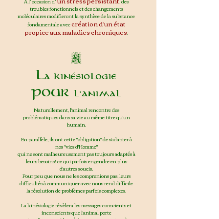
un stress persistant
A l’ occasion d’
, des
troubles fonctionnels et des changements
moléculaires modifieront la synthèse de la substance
création d’un état
fondamentale avec
propice aux maladies chroniques
.
K
La kinésiologie
POUR
l
'
ani
mal
Naturellement, l'animal rencontre des
problématiques dans sa vie au mê
me titre qu'un
humain.
En parallèle, ils ont cette "obligation" de s'adapter à
nos "vies d'Homme"
qui ne sont malheureusement pas toujours adaptés à
leurs besoins! ce qui parfois engendre en plus
d'autres soucis.
Pour peu que nous ne les comprenions pas, leurs
difficultés à communiquer avec nous rend difficile
la résolution de problèmes parfois complexes.
La kinésiologie révèlera les messages conscients et
inconscients que l'animal porte