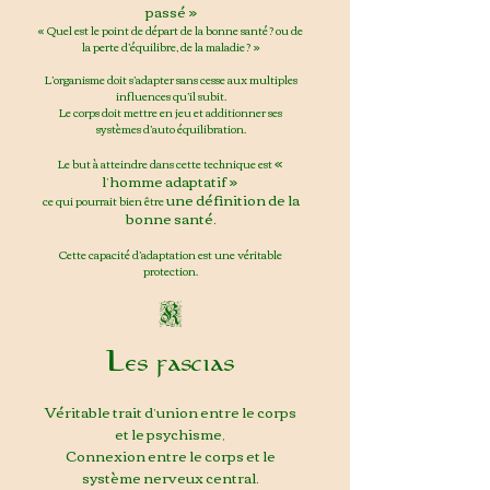
passé »
« Quel est le point de départ de la bonne santé ? ou de
la perte d’équilibre, de la maladie ? »
L’organisme doit s’adapter sans cesse aux multiples
influences qu’il subit.
Le corps doit mettre en jeu et additionner ses
systèmes d’auto équilibration.
«
Le but à atteindre dans cette technique est
l’homme adaptatif »
une définition de la
ce qui pourrait bien être
bonne santé.
Cette capacité d’adaptation est une véritable
protection.
K
Les fascias
Véritable trait d’union entre le corps
et le psychisme,
Connexion entre le corps et le
système nerveux central.