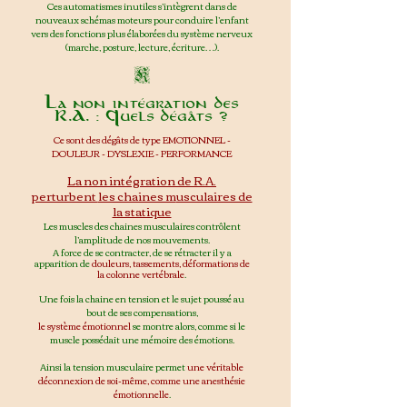
Ces automatismes inutiles s’intègrent dans de
nouveaux schémas moteurs pour conduire l’enfant
vers des fonctions plus élaborées du système nerveux
(marche, posture, lecture, écriture…).
K
La non intégration des
R.A. : Quels
dégâts ?
Ce sont des dégâts de type EMOTIONNEL -
DOULEUR - DYSLEXIE - PERFORMANCE
La non intégration de R.A.
perturbent
les chaines m
usculaires de
la statique
Les muscles des
chaines musculaires contrôlent
l’amplitude de n
os mouvem
ents.
A force de se contracter, de se rétracter il y a
apparition de
douleurs, tassements, déformations de
la colonne vertébrale
.
Une fois la chaine en tension et le sujet poussé au
bout de ses compen
sations,
le système émotionnel
se montre alors, comme si le
muscle possédait une mémoire des émotions.
Ainsi la tension musculaire permet
une véritable
déconnexion de soi-même, comme une anesthésie
émotionnelle
.