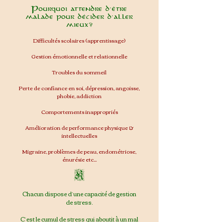
Pourquoi attendre d’être
malade pour décider d’aller
mieux?
Difficultés scolaires (apprentissage)
Gestion émotionnelle et relationnelle
Troubles du sommeil
Perte de confiance en soi, dépression, angoisse,
phobie, addiction
Comportements inappropriés
Amélioration de performance physique &
intellectuelles
Migraine, problèmes de peau, endométriose,
énurésie etc...
K
Chacun dispose d’une capacité de gestion
de stress.
C’est le cumul de stress qui aboutit à un mal