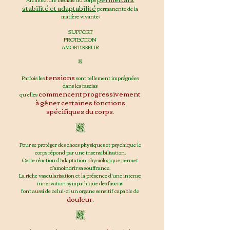
stabilité et adaptabilité
permanente de la
matière vivante:
SUPPORT
PROTECTION
AMORTISSEUR
K
tensio
ns
Parfois les
sont tellement imprégnées
dans les fascias
commencent progressivem
ent
qu’elles
à gêner certaines fonctions
spécifiques du corps
.
K
Pour se protéger des chocs physiques et psychique le
corps répond par une insensibilisation.
Cette réaction d’adaptation physiologique permet
d’amoindrir sa souffrance.
La riche vascularisation et la présence d’une intense
innervation sympathique des fascias
font aussi de celui-ci un organe sensitif capable de
douleur.
K