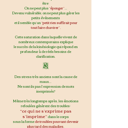
être:
On ne peut plus
“éponger”
...
Devenu vulnérable, on ne peut plus gérer les
petits événements
et il semble qu’un
“petit rien suffirait pour
tout faire chavirer”.
Cette saturation dans laquelle vivent de
nombreux contemporains explique
le succès de la kinésiologie qui répond en
profondeur à
de ré
els besoins de
clarification.
K
Des stress très anciens sont la cause de
maux...
Ne sont ils pas l’expression de mots
inexprimés?
Même très longtemps après, les émotions
refoulées génèrent des trou
bles:
“ce qui ne s’exprime pas
s’imprime”
dans le corps
sous la forme
de troubles pouvant devenir
plus tard des maladies
.