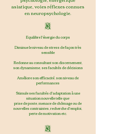
asiatique, voies réf
lexes connues
en neuropsychologie.
K
Equilibre l'
énergie du corps
Diminue le niveau de stress de façon très
sensible
Redonne au consultant son discernement,
son dynamisme, ses facultés de décisions
Améliore son efficacité, son niveau de
performances
Stimule ses facultés d'adaptation à une
situation nouvelle telle que:
prise de poste, menace de chômage ou de
nouvelles contraintes, recherche d'emploi,
perte de motivation etc.
K