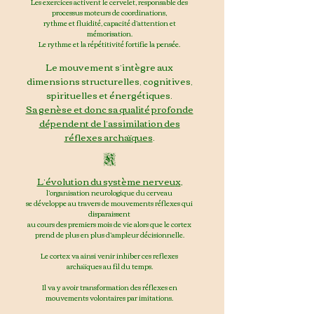
Les exercices activent le ce
rvelet, responsable des
processus moteurs de coordinations,
rythme et fluidité, capacité d’attention et
mémorisation
.
Le rythme et la répétitivité fortifie la pensée.
Le mouvement s’intègre aux
dimensions structurelles, cognitives,
spirituelles et énergétiques.
Sa genèse et donc sa qualité profonde
dépendent de l’assimilation des
réflexes archaïques
.
K
L’évolution du système nerveu
x
,
l’organisation neurologique du cerveau
se développe au travers de mouvements réflexes qui
disparaissent
au cours des premiers mois de vie alors que le cortex
prend de plus en plus d’ampleur décisionnelle.
Le cortex va
ainsi
venir inhiber ces reflexes
archaïques au fil du temps.
Il va y avoir transformation des réflexes en
mouvements volontaires par imitations.