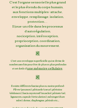
C'est l'organe sensoriel
le plus grand
et le plus étendu du corps humain,
aux fonctions multiples : attache,
enveloppe, remplissage, isolation,
protection…
Il joue un rôle dans les processus
d’autorégulation,
nociception, intéroception,
proprioception, coordination,
organisation du mouvement.
K
C’est une enveloppe superficielle qui se divise de
nombreuses fois pour être de plus en plus profondes
une mémoire cellulaire
et est dotée d’
.
K
Il existe différents fascias plus ou moins profond:
Pl
èvre
(poumon)
, péricarde (coeur), péritoine
(abdomen), f
ascia myotensif (muscles), p
érioste (os),
l
igaments, capsule (Articulation), m
éninges (dure
mère), derme, diaphragme, périnée etc...
permettant
Architecture fasciale du corps