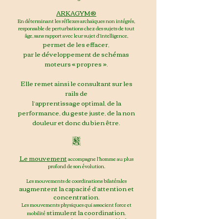
ARKAGYM®
En déterminant les réflexes archaïques non intégrés,
responsable de perturbations chez des sujets de tout
âge,
sans rapport avec leur sujet d’intelligence,
permet de les effacer,
par le développement de schémas
moteurs « propres ».
Elle remet ainsi le consultant sur les
rails de
l’apprentissage optimal,
de la
performance, du geste juste,
de la non
douleur et donc du bien être.
K
Le mouvement
accompagne l’homme au plus
profond de son évolution.
Les mouvements de coordinations bilatérales
augmentent la capacité d’attention et
concentration.
Les mouvements physiques qui associe
nt force et
stimulent la coordination
mobilité
.