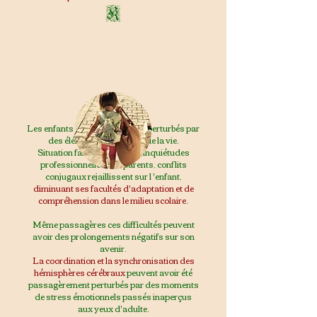
K
Les enfants aussi peuvent être perturbés par
des éléments stressants de la vie.
Situation familiale instable, inquiétudes
professionnelles des parents,
conflits
conjugaux rejaillissent sur l 'enfant,
diminuant ses facultés d'adaptation et de
compréhension dans le milieu scolaire
.
Même passagères ces difficultés peuvent
avoir des prolongements négatifs sur son
avenir.
La coordination et la synchronisation des
hémisphères cérébraux
peuvent avoir été
passagèrement perturbés par des moments
de stress émotionnels passés inaperçus
aux yeux d'adulte.